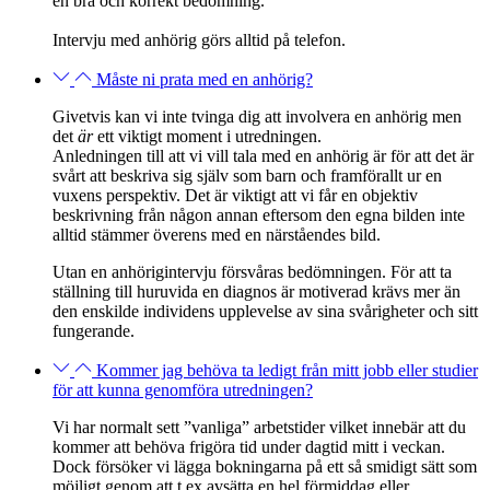
en bra och korrekt bedömning.
Intervju med anhörig görs alltid på telefon.
Måste ni prata med en anhörig?
Givetvis kan vi inte tvinga dig att involvera en anhörig men
det
är
ett viktigt moment i utredningen.
Anledningen till att vi vill tala med en anhörig är för att det
är
svårt att beskriva sig själv som barn och framförallt ur en
vuxens perspektiv. Det är viktigt att vi får en objektiv
beskrivning från någon annan eftersom den egna bilden inte
alltid stämmer överens med en närståendes bild.
Utan en anhörigintervju försvåras bedömningen. För att ta
ställning till huruvida en diagnos är motiverad krävs mer än
den enskilde individens upplevelse av sina svårigheter och sitt
fungerande.
Kommer jag behöva ta ledigt från mitt jobb eller studier
för att kunna genomföra utredningen?
Vi har normalt sett ”vanliga” arbetstider vilket innebär att du
kommer att behöva frigöra tid under dagtid mitt i veckan.
Dock försöker vi lägga bokningarna på
ett så smidigt sätt som
möjligt genom att t.ex avsätta
en hel förmiddag eller