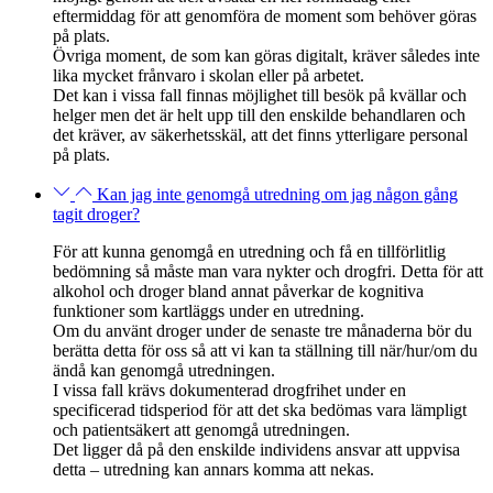
eftermiddag för att genomföra de moment som behöver göras
på plats.
Övriga moment, de som kan göras digitalt, kräver således inte
lika mycket frånvaro i skolan eller på arbetet.
Det kan i vissa fall finnas möjlighet till besök på kvällar och
helger men det är helt upp till den enskilde behandlaren och
det kräver, av säkerhetsskäl, att det finns ytterligare personal
på plats.
Kan jag inte genomgå utredning om jag någon gång
tagit droger?
För att kunna genomgå en utredning och få en tillförlitlig
bedömning så måste man vara nykter och drogfri. Detta för att
alkohol och droger bland annat påverkar de kognitiva
funktioner som kartläggs under en utredning.
Om du använt droger under de senaste tre månaderna bör du
berätta detta för oss så att vi kan ta ställning till när/hur/om du
ändå kan genomgå utredningen.
I vissa fall krävs dokumenterad drogfrihet under en
specificerad tidsperiod för att det ska bedömas vara lämpligt
och patientsäkert att genomgå utredningen.
Det ligger då på den enskilde individens ansvar att uppvisa
detta – utredning kan annars komma att nekas.