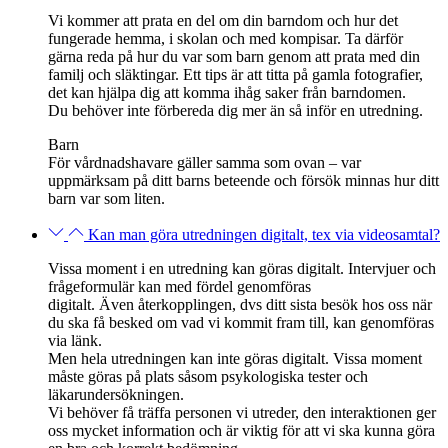
Vi kommer att prata en del om din barndom och hur det
fungerade hemma, i skolan och med kompisar. Ta därför
gärna reda på hur du var som barn genom att prata med din
familj och släktingar. Ett tips är att titta på gamla fotografier,
det kan hjälpa dig att komma ihåg saker från barndomen.
Du behöver inte förbereda dig mer än så inför en utredning.
Barn
För vårdnadshavare gäller samma som ovan – var
uppmärksam på ditt barns beteende och försök minnas hur ditt
barn var som liten.
Kan man göra utredningen digitalt, tex via videosamtal?
Vissa moment i en utredning kan göras digitalt. Intervjuer och
frågeformulär kan med fördel genomföras
digitalt.
Även
återkopplingen, dvs ditt sista besök hos oss när
du ska få besked om vad vi kommit fram till, kan genomföras
via länk.
Men hela utredningen kan inte göras digitalt.
Vissa moment
måste göras på plats såsom psykologiska tester och
läkarundersökningen.
Vi behöver få träffa personen vi utreder, den interaktionen ger
oss mycket information och är viktig för att vi ska kunna
göra