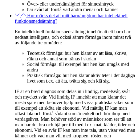
Över- eller underkänslighet för sinnesintryck
har svårt att förstå vad andra menar och känner
Hur märks det att mitt barn/ungdom har intellektuell
funktionsnedsättning?
En intellektuell funktionsnedsättning innebär att ett barn har
nedsatt intelligens, och också sämre förmåga inom minst två
av följande tre områden:
Teoretisk förmåga: hur hen klarar av att läsa, skriva,
räkna och annat som tränas i skolan
Social förmåga: till exempel hur hen kan umgås med
andra
Praktisk förmåga: hur hen klarar aktiviteter i det dagliga
livet som t.ex. att äta, tvätta sig och klä sig.
IF är en bred diagnos som delas in i lindrig, medelsvår, svår
och mycket svår. Vid
lindrig IF
innebär att man klarar det
mesta själv men behöver hjälp med vissa praktiska saker som
till exempel att sköta sin ekonomi. Vid
måttlig IF
kan man
oftast tala och förstå sådant som är enkelt och hör ihop med
vardagslivet. Man behöver stöd av människor som ser till att
man har det bra och hjälper till med t.ex. mat, kläder, tider och
ekonomi. Vid en
svår IF
kan man inte tala, utan visar vad man
känner och vad man vill med kroppen, rösten och