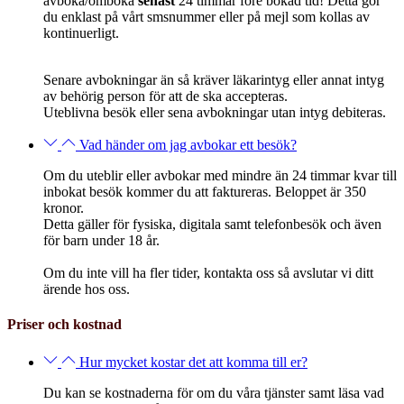
avboka/omboka
senast
24 timmar före
bokad tid! Detta gör
du enklast på vårt smsnummer eller på mejl som kollas av
kontinuerligt.
Senare avbokningar än så kräver läkarintyg eller annat intyg
av behörig person för att de ska accepteras.
Uteblivna besök eller sena avbokningar
utan intyg debiteras.
Vad händer om jag avbokar ett besök?
Om du uteblir eller avbokar med mindre än 24 timmar kvar till
inbokat besök kommer du att faktureras. Beloppet är 350
kronor.
Detta gäller för fysiska, digitala samt telefonbesök och även
för barn under 18 år.
Om du inte vill ha fler tider, kontakta oss så avslutar vi ditt
ärende hos oss.
Priser och kostnad
Hur mycket kostar det att komma till er?
Du kan se kostnaderna för om du våra tjänster samt läsa vad