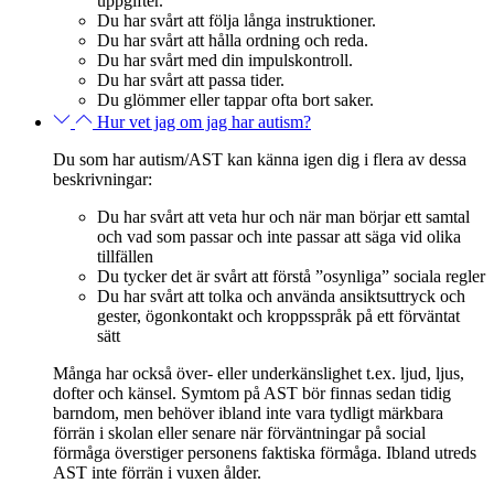
uppgifter.
Du har svårt att följa långa instruktioner.
Du har svårt att hålla ordning och reda.
Du har svårt med din impulskontroll.
Du har svårt att passa tider.
Du glömmer eller tappar ofta bort saker.
Hur vet jag om jag har autism?
Du som har autism/AST kan känna igen dig i flera av dessa
beskrivningar:
Du har svårt att veta hur och när man börjar ett samtal
och vad som passar och inte passar att säga vid olika
tillfällen
Du tycker det är svårt att förstå ”osynliga” sociala regler
Du har svårt att tolka och använda ansiktsuttryck och
gester, ögonkontakt och kroppsspråk på ett förväntat
sätt
Många har också över- eller underkänslighet t.ex. ljud, ljus,
dofter och känsel. Symtom på AST bör finnas sedan tidig
barndom, men behöver ibland inte vara tydligt märkbara
förrän i skolan eller senare när förväntningar på social
förmåga överstiger personens faktiska förmåga. Ibland utreds
AST inte förrän i vuxen ålder.