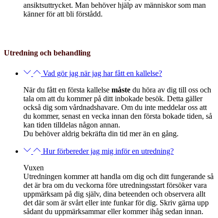
ansiktsuttrycket. Man behöver hjälp av människor som man
känner för att bli förstådd.
Utredning och behandling
Vad gör jag när jag har fått en kallelse?
När du fått en första kallelse
måste
du höra av dig till oss och
tala om att du kommer på ditt inbokade besök. Detta gäller
också dig som vårdnadshavare. Om du inte meddelar
oss att
du kommer, senast en vecka innan den första bokade tiden, så
kan tiden tilldelas någon annan.
Du
behöver aldrig bekräfta din tid mer än en gång.
Hur förbereder jag mig inför en utredning?
Vuxen
Utredningen kommer att handla om dig och ditt fungerande så
det är bra om du veckorna före utredningsstart försöker vara
uppmärksam på dig
själv, dina beteenden och observera allt
det där som är svårt eller inte funkar för dig.
Skriv gärna upp
sådant du uppmärksammar eller kommer ihåg sedan innan.