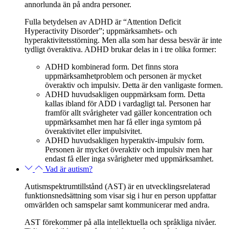
annorlunda än på andra personer.
Fulla betydelsen av ADHD är “Attention Deficit
Hyperactivity Disorder”; uppmärksamhets- och
hyperaktivitetsstörning. Men alla som har dessa besvär är inte
tydligt överaktiva. ADHD brukar delas in i tre olika former:
ADHD kombinerad form. Det finns stora
uppmärksamhetproblem och personen är mycket
överaktiv och impulsiv. Detta är den vanligaste formen.
ADHD huvudsakligen ouppmärksam form. Detta
kallas ibland för ADD i vardagligt tal. Personen har
framför allt svårigheter vad gäller koncentration och
uppmärksamhet men har få eller inga symtom på
överaktivitet eller impulsivitet.
ADHD huvudsakligen hyperaktiv-impulsiv form.
Personen är mycket överaktiv och impulsiv men har
endast få eller inga svårigheter med uppmärksamhet.
Vad är autism?
Autismspektrumtillstånd (AST) är en utvecklingsrelaterad
funktionsnedsättning som visar sig i hur en person uppfattar
omvärlden och samspelar samt kommunicerar med andra.
AST förekommer på alla intellektuella och språkliga nivåer.