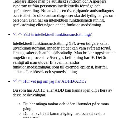
Tidigare skilde man på autistiskt syndrom och Aspergers
syndrom utifrån personens intellektuella förmåga och
språkutveckling. Nu används en övergripande autismdiagnos
och istället för olika autismdiagnoser ska det tydligt anges om
personen även har en intellektuell funktionsnedsättning,
språkstörning eller någon annan funktionsnedsättning.
Vad är intellektuell funktionsnedsättning?
Intellektuell funktionsnedsättning (IF), även tidigare kallat
utvecklingsstörning, innebär att det kan vara svårt att förstå,
lära sig saker och att bli självständig. Man brukar uppskatta att
ungefär en procent av Sveriges befolkning har IF. Det är
vanligt att man utöver IF även har andra
funktionsnedsättningar, som till exempel epilepsi, hjärtfel,
autism eller hörsel- och synnedsättning.
Hur vet jag om jag har ADHD/ADD?
Du som har ADHD eller ADD kan känna igen dig i flera av
dessa beskrivningar.
Du har många tankar och idéer i huvudet på samma
gång.
Du har svårt att komma igång med och att avsluta