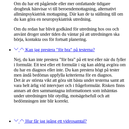
Om du har ett pågående eller mer omfattande tidigare
drogbruk hänvisar vi till beroendemottagning, alternativt
allmänpsykiatrisk mottagning. Där kan de ta ställning till om
du kan göra en neuropsykiatrisk utredning.
Om du redan har blivit godkänd för utredning hos oss och
använt droger under tiden du väntar på att utredningen ska
börja, kontakta oss för fortsatt planering.
Kan jag prestera "för bra" på testerna?
Nej, du kan inte prestera ”för bra” på ett test eller när du fyller
i formulär. Ett test eller ett formulär i sig kan aldrig avgöra om
du har en diagnos eller inte. Du kan prestera högt på tester
men ändå bedömas uppfylla kriterierna för en diagnos.
Det är av största vikt att göra sitt bästa under testerna samt att
vara helt ärlig vid intervjuer och i frågeformulär. Risken finns
annars att den sammantagna informationen som inhämtas
under utredningen blir otydlig, motsägelsefull och att
bedömningen inte blir korrekt.
Hur får jag igång ett videosamtal?