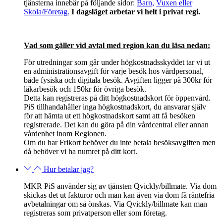
tjänsterna innebär på följande sidor:
Barn,
Vuxen
eller
Skola/Företag
.
I dagsläget arbetar vi helt i privat regi.
Vad som gäller vid avtal med region kan du läsa nedan:
För utredningar som går under högkostnadsskyddet tar vi ut
en administrationsavgift för varje besök hos vårdpersonal,
både fysiska och digitala besök. Avgiften ligger på 300kr för
läkarbesök och 150kr för övriga besök.
Detta
kan registreras på ditt högkostnadskort för öppenvård.
PiS tillhandahåller inga högkostnadskort, du ansvarar själv
för
att hämta ut ett högkostnadskort samt att få besöken
registrerade. Det kan du göra på din vårdcentral eller annan
vårdenhet inom Regionen.
Om du har Frikort behöver du inte betala besöksavgiften men
då behöver vi ha numret på ditt kort.
Hur betalar jag?
MKR PiS använder sig av tjänsten Qvickly/billmate. Via dom
skickas det ut fakturor och man kan även via dom få räntefria
avbetalningar om så önskas. Via Qvickly/billmate kan man
registreras som privatperson eller som företag.