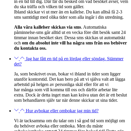
in en tid till dig. Där får du besked om vad besöket avser, vem
du ska träffa och vilken tid som gäller.
Ibland skickar vi ut mer än en kallelse. Du kan alltså få 2-3
sms samtidigt med olika tider som alla ingår i din utredning.
Alla våra kallelser skickas via sms
. Automatiska
påminnelse-sms går alltid ut en vecka före ditt besök samt 24
timmar innan besöket sker
. Dessa sms skickas ut automatiskt
och
om du absolut inte vill ha några sms från oss behöver
du kontakta oss.
Jag har fått en tid på en lördag eller söndag. Stämmer
det?
Ja, som beskrivet ovan, bokar vi ibland in tider som ligger
utanför kontorstid. Det kan bero på att vi själva valt att lägga
arbetstid på helgen av personliga skäl eller för att vi
har
många som vill komma till oss och därför arbetar lite
extra. Dock är detta inget man kan kräva utan det är ett beslut
som behandlaren själv tar när denne skickar ut sina tider.
Hur avbokar eller ombokar jag min tid?
Vi är tacksamma om du talar om i så god tid som möjligt om
du behöver avboka eller omboka. Men du måste