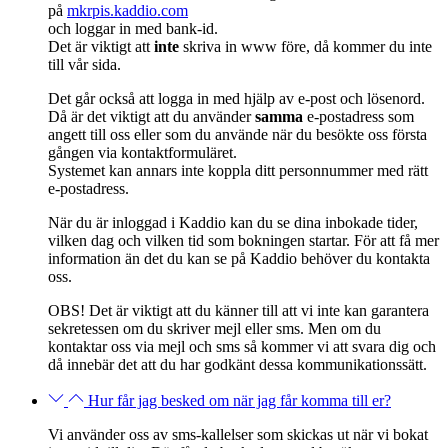
på
mkrpis.kaddio.com
och loggar in med bank-id.
Det är v
iktigt att
inte
skriva in
www
före, då kommer du inte
till vår
sida.
Det går också att logga in med hjälp av e-post och lösenord.
Då är det viktigt att du använder
samma
e-postadress som
angett till oss eller som du använde när du besökte oss första
gången via kontaktformuläret.
Systemet kan annars inte koppla ditt personnummer med rätt
e-postadress.
När du är inloggad i
Kaddio
kan du se dina inbokade tider,
vilken dag och vilken tid som bokningen startar. För att få mer
information än det du kan se på
Kaddio
behöver du kontakta
oss.
OBS! Det är viktigt att du känner till att vi inte kan garantera
sekretessen om du skriver mejl eller sms. Men om du
kontaktar oss via mejl och sms så kommer vi att svara
dig och
då innebär det att
du har godkänt dessa kommunikationssätt.
Hur får jag besked om när jag får komma till er?
Vi använder oss av sms-kallelser som skickas ut när vi bokat