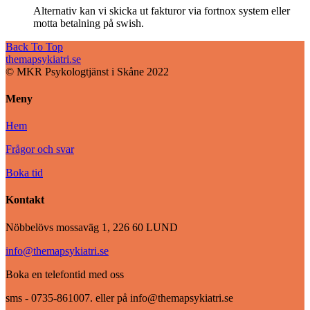
Alternativ kan vi skicka ut fakturor via fortnox system eller
motta betalning på swish.
Back To Top
themapsykiatri.se
© MKR Psykologtjänst i Skåne 2022
Meny
Hem
Frågor och svar
Boka tid
Kontakt
Nöbbelövs mossaväg 1, 226 60 LUND
info@themapsykiatri.se
Boka en telefontid med oss
sms - 0735-861007. eller på info@themapsykiatri.se